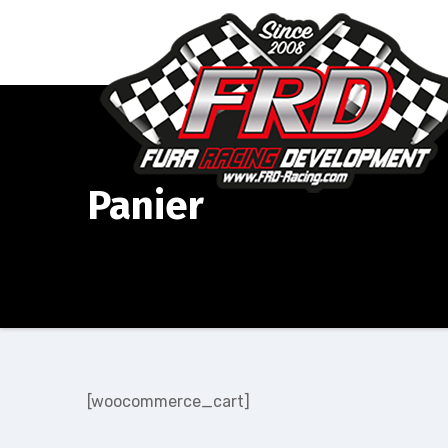
Aller
au
contenu
Panier
[woocommerce_cart]