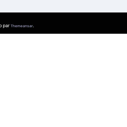
p par
.
Themeansar